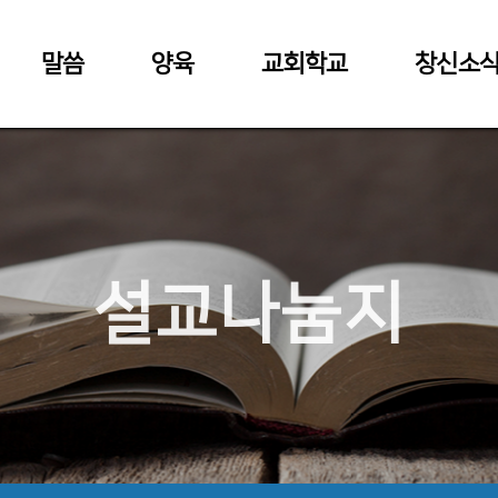
말씀
양육
교회학교
창신소
설교나눔지