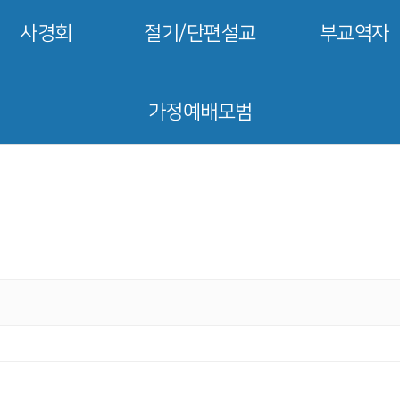
사경회
절기/단편설교
부교역자
가정예배모범