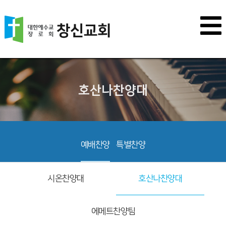
호산나찬양대
예배찬양
특별찬양
시온찬양대
호산나찬양대
에메트찬양팀