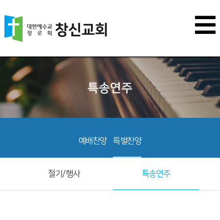
특송연주
예배찬양
특별찬양
절기/행사
특송연주