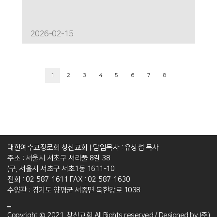
축복하리라
2026-02-15
1
2
3
4
5
6
7
8
대한예수교장로회 창신교회
담임목사 : 유상섭 목사
|
주소 : 서울시 서초구 서리풀 8길 38
(구, 서울시 서초구 서초1동 1611-10
전화 : 02-587-1611
FAX : 02-587-1630
수양관 : 경기도 양평군 서종면 북한강로 1038
Copyright © 2021. 창신교회 All Rights reserved./ Designed by
(주)