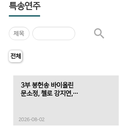
특송연주
전체
3부 봉헌송 바이올린
문소정, 첼로 강지연,
피아노 노재아 - 왕이신
나의 하나님 & 그 사랑
2026-08-02