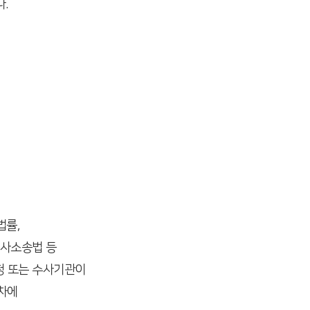
.
법률,
형사소송법 등
관청 또는 수사기관이
절차에