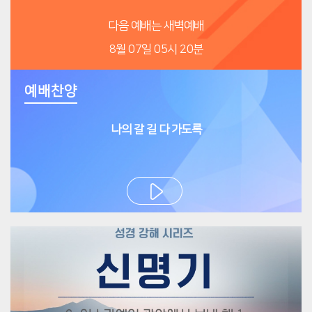
다음 예배는 새벽예배
8월 07일 05시 20분
예배찬양
나의 갈 길 다 가도록