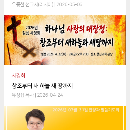
우종철 선교사(러시아)
|
2026-05-06
사경회
창조부터 새 하늘 새 땅까지
유상섭 목사
|
2026-04-24