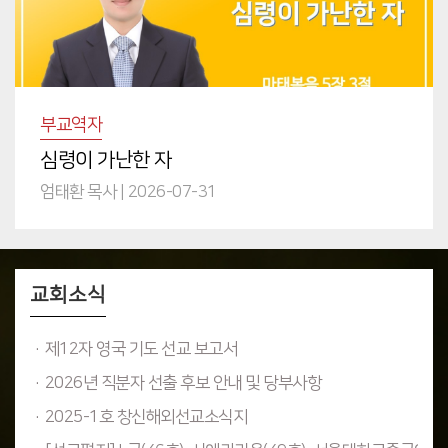
부교역자
심령이 가난한 자
엄태환 목사
|
2026-07-31
교회소식
·제12자 영국 기도 선교 보고서
·2026년 직분자 선출 후보 안내 및 당부사항
·2025-1호 창신해외선교소식지