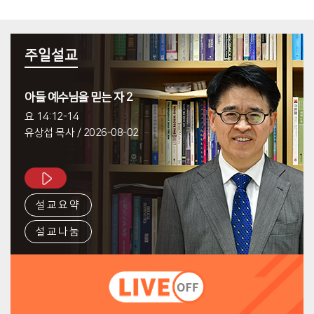
주일설교
아들 예수님을 믿는 자 2
요 14:12-14
유상섭 목사
/
2026-08-02
설교요약
설교나눔