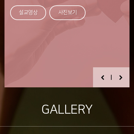
전하는 초등2부
하나된 중고등부
멋지고 당당한 자녀!
Dunamis
교회와 사람들에게는 사랑을 베풀고 책임지는 어른!
설교영상
설교영상
설교영상
사진보기
사진보기
사진보기
세상에서는 죄와 싸워 이기는 청년!
설교영상
사진보기
설교영상
사진보기
설교영상
사진보기
GALLERY