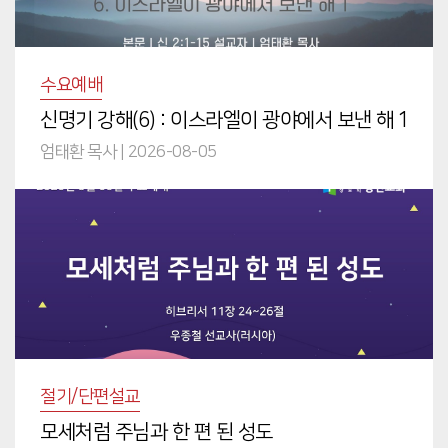
수요예배
신명기 강해(6) : 이스라엘이 광야에서 보낸 해 1
엄태환 목사
|
2026-08-05
절기/단편설교
모세처럼 주님과 한 편 된 성도