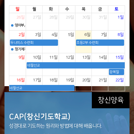
일
월
화
수
목
금
토
26일
27일
28일
29일
30일
31일
1일
영아부,유치부 성경학교
2일
3일
4일
5일
6일
7일
8일
두나미스 수련회
초등2부 수련회
정기제직회
9일
10일
11일
12일
13일
14일
15일
네팔선교
광복절
16일
17일
18일
19일
20일
21일
22일
네팔선교
FC3!4! 수련회
창신양육
TNG수련회
쉬는 날 광복절
새가족부
CAB(창신성경학교)
CAP(창신기도학교)
CAT(창신 학부모ㆍ교사 학교)
CAE(창신전도학교)
CAM(창신선교학교)
목회자 학교
23일
24일
25일
26일
27일
28일
29일
교회에 등록하는 분들 하나님을 바르게 믿고 하나님의
창신교회 성도님들을 대상으로 신구약 66권을 배웁니다.
성경대로 기도하는 원리와 방법에 대해 배웁니다.
-
성도의 사명인 복음전도를 배우고 익혀 전도의 생활화와
창신교회 전 성도가 선교적 삶을 통하여 하나님 나라 비전을
한국복음화와 세계복음화를 위해 목회자에게 하나님의
자녀다운 삶을 살도록
성경개관, 구절주해, 적용, 나눔으로 성도님들의 신앙생활에
하나님 나라 확장에 힘씁니다.
실현하는 교회가 되고자 예수님의 제자, 하나님 나라
말씀을 가르치고 교육합니다.
30일
31일
1일
2일
3일
4일
5일