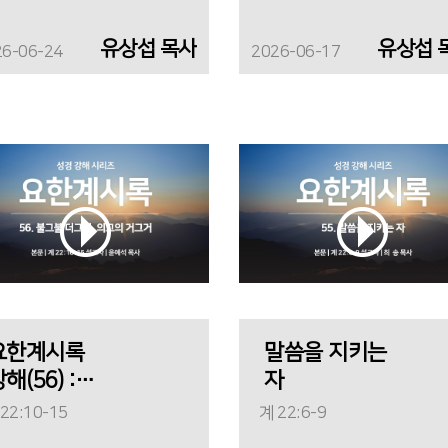
유상섭 목사
유상섭 
26-06-24
2026-06-17
요한계시록
말씀을 지키는
해(56) :
자
불그불 더그더
22:10-15
계 22:6-9