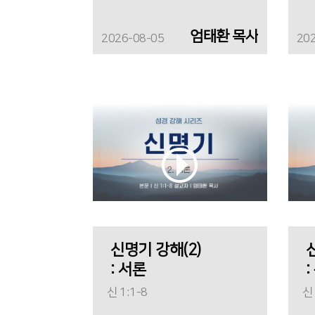
엄태환 목사
2026-08-05
20
신명기 강해(2)
: 서론
신 1:1-8
신 