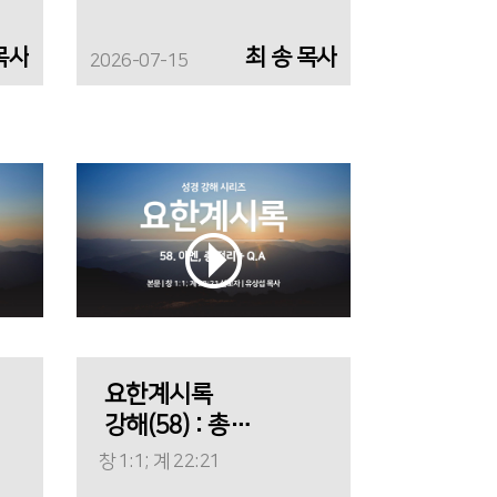
목사
최 송 목사
2026-07-15
요한계시록
강해(58) : 총
정리 + Q.A
창 1:1; 계 22:21