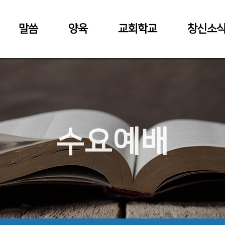
말씀
양육
교회학교
창신소
수요예배