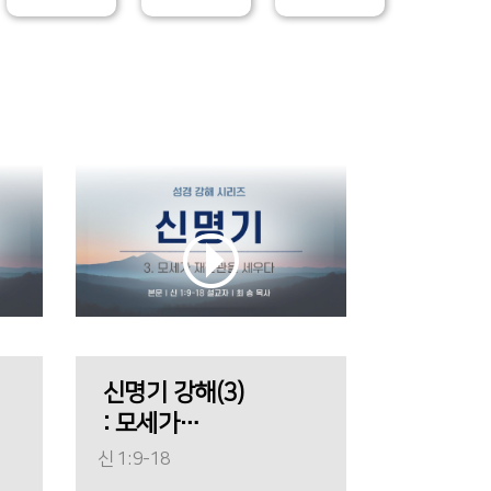
신명기 강해(3)
: 모세가
재판관을
신 1:9-18
세우다