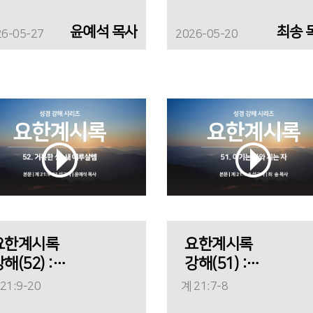
윤예석 목사
최송 
26-05-27
2026-05-20
요한계시록
요한계시록
해(52) :
강해(51) :
거룩한 성, 새
이기는 자와
21:9-20
계 21:7-8
예루살렘
지는 자