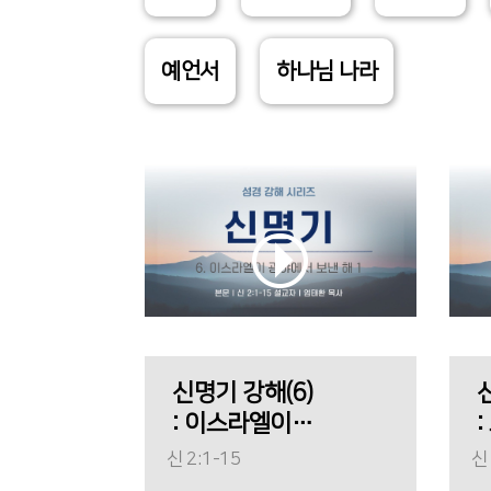
예언서
하나님 나라
신명기 강해(6)
: 이스라엘이
:
광야에서 보낸
신 2:1-15
신 
해 1