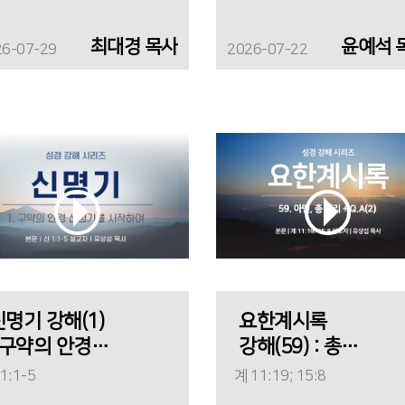
최대경 목사
윤예석 
26-07-29
2026-07-22
신명기 강해(1)
요한계시록
: 구약의 안경
강해(59) : 총
신명기를
정리 + Q.A(2)
1:1-5
계 11:19; 15:8
시작하여