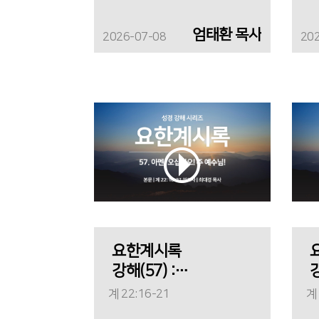
엄태환 목사
2026-07-08
20
요한계시록
강해(57) :
강
아멘, 오십시오!
계 22:16-21
계 
주 예수님!