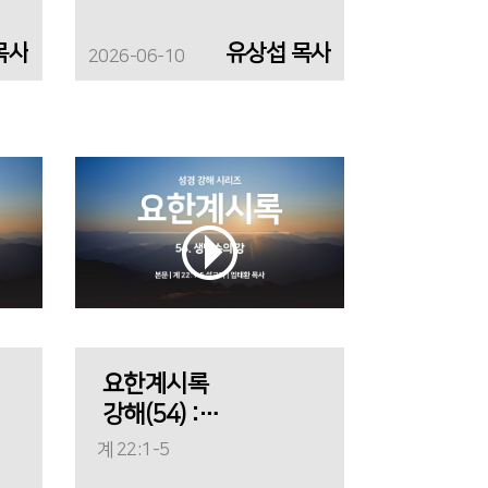
목사
유상섭 목사
2026-06-10
요한계시록
강해(54) :
생명수의 강
계 22:1-5