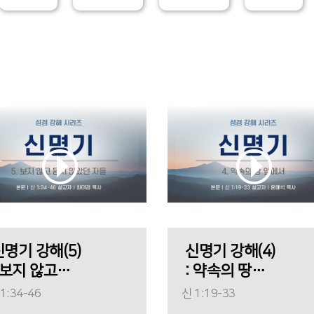
신명기 강해(5)
신명기 강해(4)
 보지 않고
: 약속의 땅
듣지 않았던
앞에서
1:34-46
신 1:19-33
자들