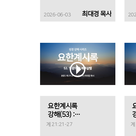
최대경 목사
2026-06-03
20
요한계시록
강해(53) :
강
영광의 새
계 21:21-27
계 
예루살렘