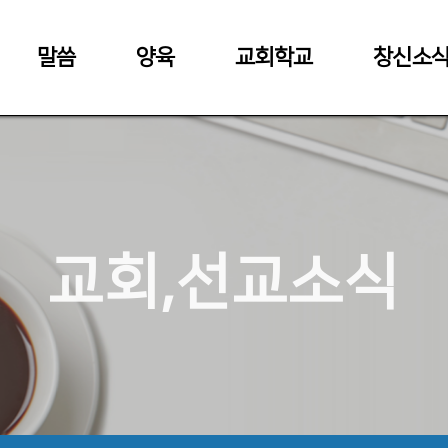
말씀
양육
교회학교
창신소
교회,선교소식