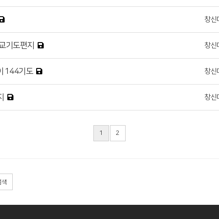
창신
월 선교기도편지
창신
이 144기도
창신
지
창신
1
2
검색