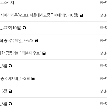
선교소식지
창신
), 시에라리온(49호), 서울대하교중국어예배(9-10월)
창신
 47호(10월)
창신
회 중국유학생_7~8월
창신
위한 공동의회 "직분자 후보"
창신
_5월
창신
 중국어예배_1~2월
창신
_3월
창신
_3월
창신