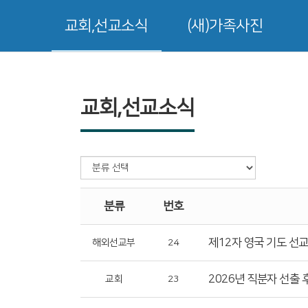
교회,선교소식
(새)가족사진
교회,선교소식
분류
번호
제12자 영국 기도 선
해외선교부
24
2026년 직분자 선출 
교회
23