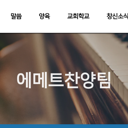
말씀
양육
교회학교
창신소
에메트찬양팀