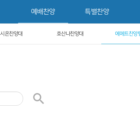
예배찬양
특별찬양
시온찬양대
호산나찬양대
에메트찬양