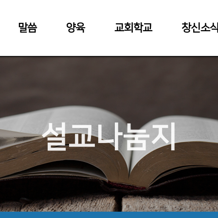
말씀
양육
교회학교
창신소
설교나눔지