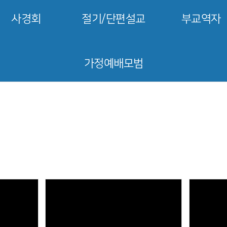
사경회
절기/단편설교
부교역자
가정예배모범