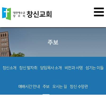
주보
창신소개
창신 발자취
담임목사 소개
비전과 사명
섬기는 이들
예배시간 안내
주보
오시는 길
창신 수양관