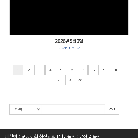
Views
2026년5월3일
2026-05-02
...
1
2
3
4
5
6
7
8
9
10
25
검색
대한예수교장로회 창신교회
담임목사 : 유상섭 목사
|