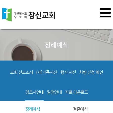
장례예식
교회,선교소식
(새)가족사진
행사 사진
차량 신청 확인
경조사안내
일정안내
자료 다운로드
장례예식
결혼예식