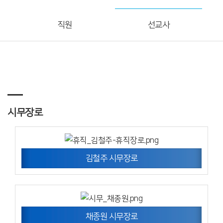
직원
선교사
시무장로
김철주 시무장로
채종원 시무장로