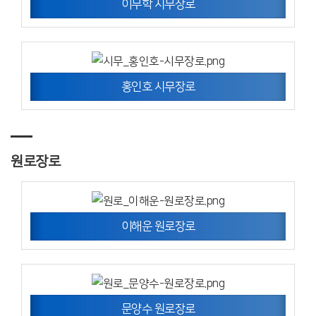
이무학 시무장로
홍인호 시무장로
원로장로
이해운 원로장로
문양수 원로장로