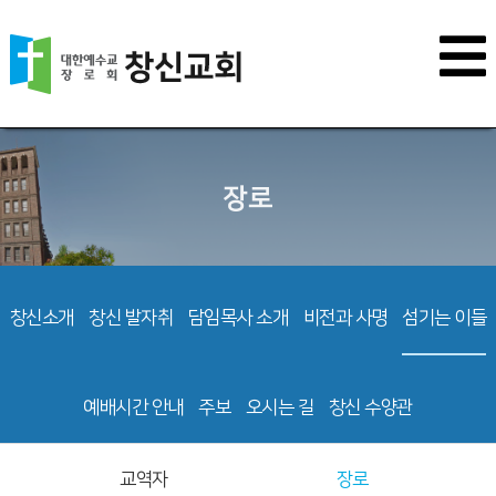
장로
창신소개
창신 발자취
담임목사 소개
비전과 사명
섬기는 이들
예배시간 안내
주보
오시는 길
창신 수양관
교역자
장로