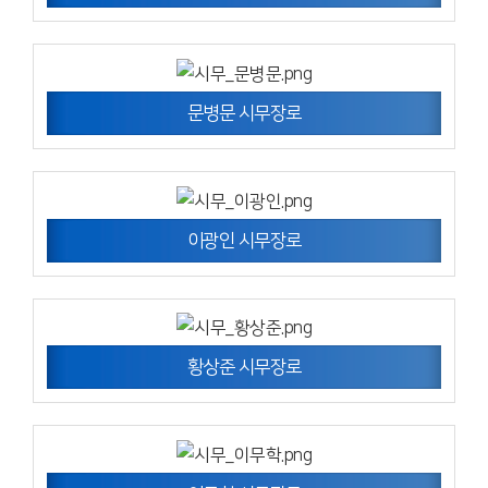
문병문 시무장로
이광인 시무장로
황상준 시무장로