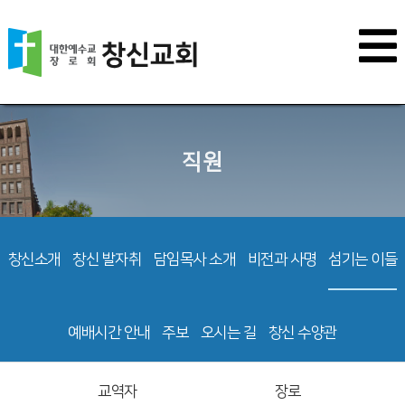
직원
창신소개
창신 발자취
담임목사 소개
비전과 사명
섬기는 이들
예배시간 안내
주보
오시는 길
창신 수양관
교역자
장로