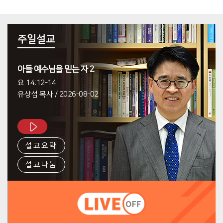
주일설교
아들 예수님을 믿는 자 2
요 14:12-14
유상섭 목사
/
2026-08-02
설교요약
설교나눔