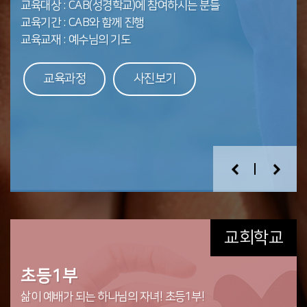
교육대상 : CAB(성경학교)에 참여하시는 분들
교육대상 : 학부모 및 교회학교 교사, 리더
교육하며, 창신교회를 소개하며 교회의 목표와 기준 등을
말씀의 풍성한 은혜를 더하여 줍니다.
백성으로서 변화되고 사명에 헌신 할 수 있도록 반드시
교육기간 : CAB와 함께 진행
교육기간 : 전후반기 10~12과정
교육대상: 복음전도 방법을 철저히 익히고 실제 복음전도에
교육대상 : 국내 미래자립 목회자 및 인도 ANLMC(새생명
알게 합니다.
수료해야 하는 과정입니다.
교육대상 : 창신 모든 성도
교육교재 : 예수님의 기도
교육과정 : 성경적 세계관(니고데모의 안경), 세가지 신자수업
헌신하고자 하는 자
선교교회 총회)소속 목회자 또는 리더후보자
교육대상 : 창신교회에 새로 등록하신 새신자
교육기간 : 연 중 2학기(3~5월, 9~11월)
교육과정: 12주 과정, 교재교육, 현장실습 등
교육대상 : 창신교회 성도
교육기간 : 10주 과정(양육1 5주, 양육2 5주)
교육기간 : 3월(4주간)
교육과정
교육과정
교육과정
사진보기
사진보기
사진보기
교육과정 : 매년 주제변동
교육과정
교육과정
사진보기
사진보기
교육과정
사진보기
교육과정
사진보기
교회학교
영아부
유치부
초등1부
초등2부
두나미스(중고등부)
청년부
인생 예배의 첫 걸음을 함께 하는 영아부
말씀과 기도로 쑥쑥 자라나는 유치부
삶이 예배가 되는 하나님의 자녀! 초등1부!
말씀과 기도로 예수님을 닮고, 믿지 않는 친구에게 예수님을
성령의 능력으로
말씀과 기도로 예수님을 닮아가는 청년부. 하나님 앞에서는