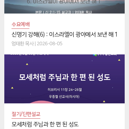
수요예배
신명기 강해(6) : 이스라엘이 광야에서 보낸 해 1
엄태환 목사
|
2026-08-05
절기/단편설교
모세처럼 주님과 한 편 된 성도