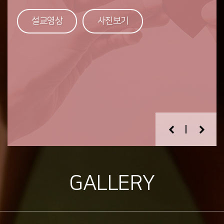
전하는 초등2부
하나된 중고등부
멋지고 당당한 자녀!
Dunamis
교회와 사람들에게는 사랑을 베풀고 책임지는 어른!
설교영상
설교영상
설교영상
사진보기
사진보기
사진보기
세상에서는 죄와 싸워 이기는 청년!
설교영상
사진보기
설교영상
사진보기
설교영상
사진보기
GALLERY