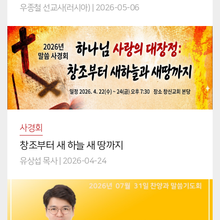
우종철 선교사(러시아)
|
2026-05-06
사경회
창조부터 새 하늘 새 땅까지
유상섭 목사
|
2026-04-24