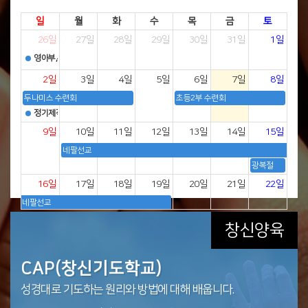
일
월
화
수
목
금
토
26일
27일
28일
29일
30일
31일
1일
영아부,유치부 성경학교
2일
3일
4일
5일
6일
7일
8일
두나미스 수련회
초등2부 수련회
정기제직회
9일
10일
11일
12일
13일
14일
15일
네팔선교
광복절
16일
17일
18일
19일
20일
21일
22일
네팔선교
FC3!4! 수련회
창신양육
TNG수련회
쉬는 날 광복절
새가족부
CAB(창신성경학교)
CAP(창신기도학교)
CAT(창신 학부모ㆍ교사 학교)
CAE(창신전도학교)
CAM(창신선교학교)
목회자 학교
23일
24일
25일
26일
27일
28일
29일
교회에 등록하는 분들 하나님을 바르게 믿고 하나님의
창신교회 성도님들을 대상으로 신구약 66권을 배웁니다.
성경대로 기도하는 원리와 방법에 대해 배웁니다.
-
성도의 사명인 복음전도를 배우고 익혀 전도의 생활화와
창신교회 전 성도가 선교적 삶을 통하여 하나님 나라 비전을
한국복음화와 세계복음화를 위해 목회자에게 하나님의
자녀다운 삶을 살도록
성경개관, 구절주해, 적용, 나눔으로 성도님들의 신앙생활에
하나님 나라 확장에 힘씁니다.
실현하는 교회가 되고자 예수님의 제자, 하나님 나라
말씀을 가르치고 교육합니다.
30일
31일
1일
2일
3일
4일
5일