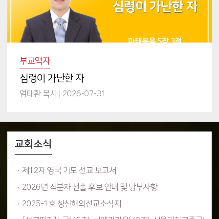
부교역자
심령이 가난한 자
엄태환 목사
|
2026-07-31
교회소식
·제12자 영국 기도 선교 보고서
·2026년 직분자 선출 후보 안내 및 당부사항
·2025-1호 창신해외선교소식지