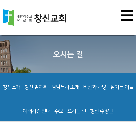
오시는 길
창신소개
창신 발자취
담임목사 소개
비전과 사명
섬기는 이들
예배시간 안내
주보
오시는 길
창신 수양관