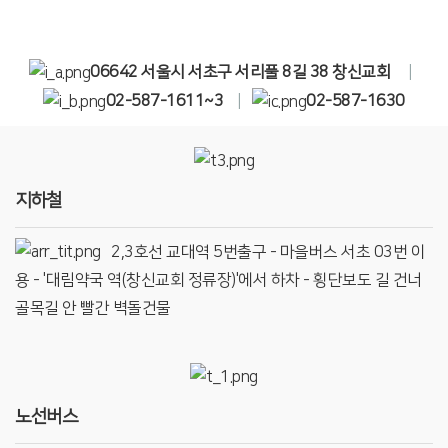
06642 서울시 서초구 서리풀 8길 38 창신교회
|
02-587-1611~3
|
02-587-1630
100m
지하철
2,3호선 교대역 5번출구 - 마을버스 서초 03번 이
용 - '대림약국 역(창신교회 정류장)'에서 하차 - 횡단보도 길 건너
골목길 안 빨간 벽돌건물
노선버스