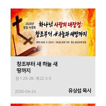
창조부터 새 하늘 새
땅까지
창 1:26-28; 계 22:3-5
유상섭 목사
2026-04-24