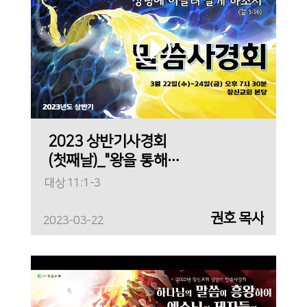
2023 상반기사경회
(첫째날)_"왕을 통해
깨닫는 것"
대상 11:1-3
권호 목사
2023-03-22