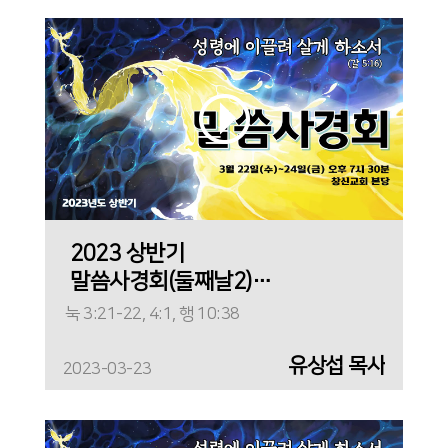
2023 상반기
말씀사경회(둘째날2)_
성령에 이끌려 사신
눅 3:21-22, 4:1, 행 10:38
예수님
유상섭 목사
2023-03-23