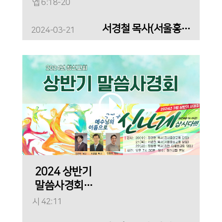
(둘째날)_"깨어있는
엡 6:18-20
기도의 행복한 집"
서경철 목사(서울홍성교회)
2024-03-21
2024 상반기
말씀사경회
(첫째날)_"신나게
시 42:11
찬송합시다"