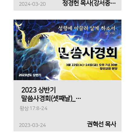
정경헌 목사(강서중앙교회)
2024-03-20
2023 상반기
말씀사경회(셋째날)_
갈멜로 가는 길
왕상 17:8-24
권혁선 목사
2023-03-24