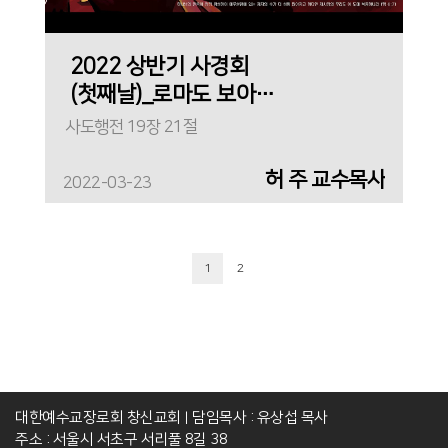
2022 상반기 사경회
(첫째날)_로마도 보아야
하리라
사도행전 19장 21절
허 주 교수목사
2022-03-23
1
2
대한예수교장로회 창신교회
담임목사 : 유상섭 목사
|
주소 : 서울시 서초구 서리풀 8길 38