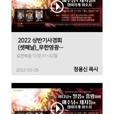
2022 상반기사경회
(셋째날)_무한영광
십자가
요한복음 12장 31~32절
정용신 목사
2022-03-25