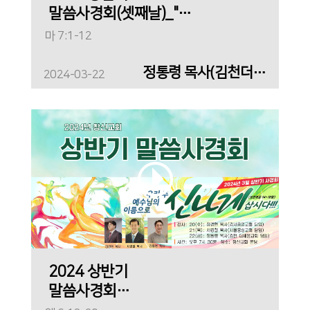
말씀사경회(셋째날)_"그
사람의 신발을 신고
마 7:1-12
십리를 걸어보기 전에
그 사람을 비판하지
정통령 목사(김천더세움교회)
2024-03-22
마라"
2024 상반기
말씀사경회