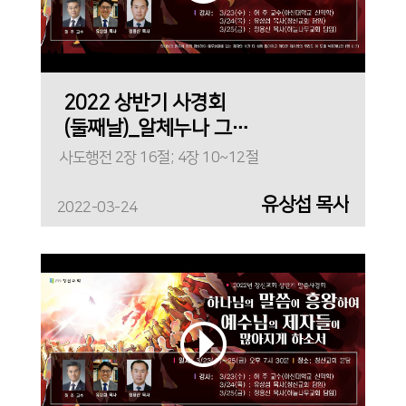
2022 상반기 사경회
(둘째날)_알체누나 그
이름
사도행전 2장 16절; 4장 10~12절
유상섭 목사
2022-03-24