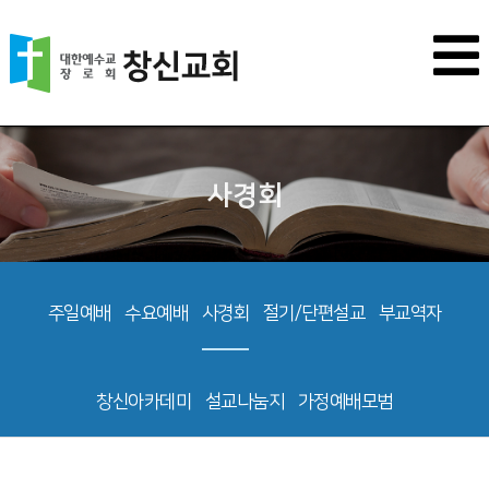
사경회
주일예배
수요예배
사경회
절기/단편설교
부교역자
창신아카데미
설교나눔지
가정예배모범