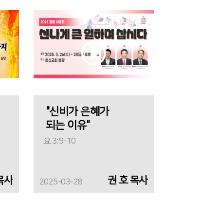
"신비가 은혜가
되는 이유"
요 3:9-10
목사
권 호 목사
2025-03-28