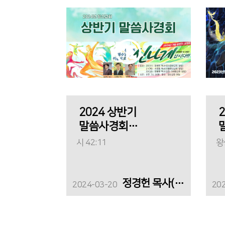
2024 상반기
말씀사경회
(첫째날)_"신나게
시 42:11
왕상
찬송합시다"
정경헌 목사(강서중앙교회)
2024-03-20
20