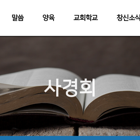
말씀
양육
교회학교
창신소
사경회