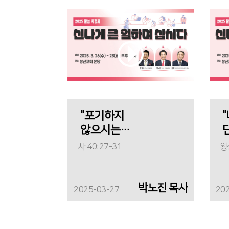
"포기하지
않으시는
하나님"
"
사 40:27-31
왕상
박노진 목사
2025-03-27
20