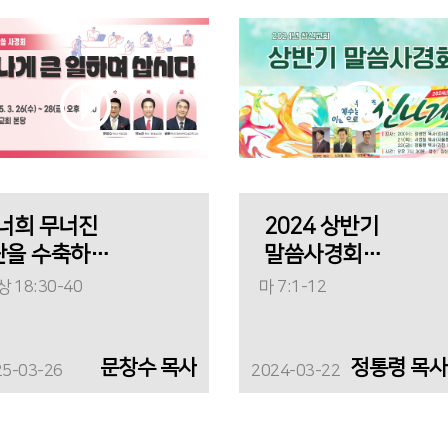
"너희 무너진
2024 상반기
단을 수축하라!
말씀사경회
(셋째날)_"그
 18:30-40
마 7:1-12
사람의 신발을
신고 십리를
걸어보기 전에
문창수 목사
25-03-26
2024-03-22
그 사람을
비판하지 마라"