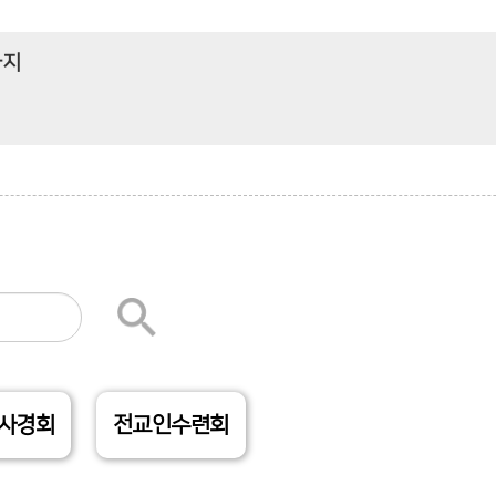
까지
사경회
전교인수련회