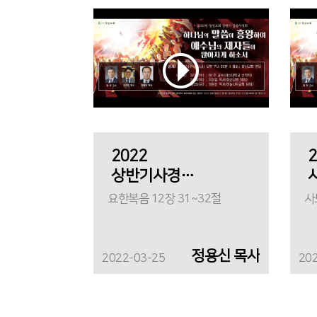
2022
상반기사경회
(셋째날)_
요한복음 12장 31~32절
무한영광
십자가
정용신 목사
2022-03-25
20