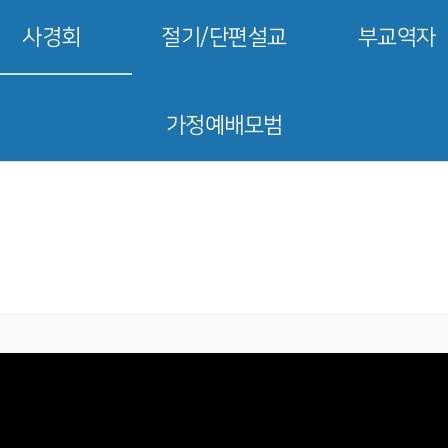
사경회
절기/단편설교
부교역자
가정예배모범