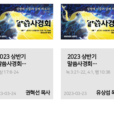
2023 상반기
2023 상반기
말씀사경회
말씀사경회
(셋째날)_
(둘째날2)_
 17:8-24
눅 3:21-22, 4:1, 행 10:38
갈멜로 가는 길
성령에 이끌려
사신 예수님
권혁선 목사
유상섭 
23-03-24
2023-03-23