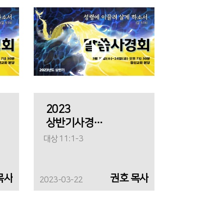
2023
상반기사경회
(첫째날)_"왕을
대상 11:1-3
통해 깨닫는
것"
목사
권호 목사
2023-03-22