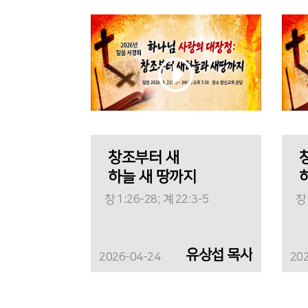
창조부터 새
하늘 새 땅까지
창 1:26-28; 계 22:3-5
창 
유상섭 목사
2026-04-24
20