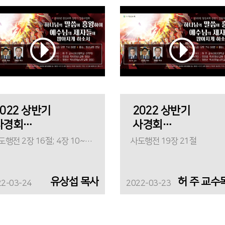
2022 상반기
2022 상반기
사경회
사경회
(둘째날)_
(첫째날)_
사도행전 2장 16절; 4장 10~12절
사도행전 19장 21절
알체누나 그
로마도 보아야
이름
하리라
유상섭 목사
허 주 교수
22-03-24
2022-03-23