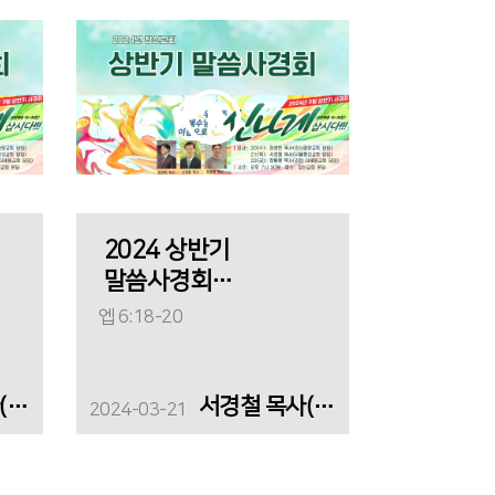
2024 상반기
말씀사경회
(둘째날)_"깨어있는
엡 6:18-20
기도의 행복한
집"
정통령 목사(김천더세움교회)
서경철 목사(서울홍성교회)
2024-03-21