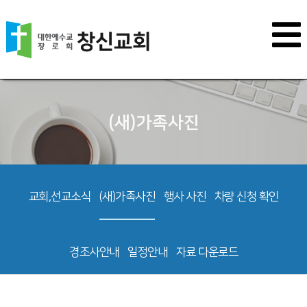
(새)가족사진
교회,선교소식
(새)가족사진
행사 사진
차량 신청 확인
경조사안내
일정안내
자료 다운로드