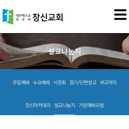
설교나눔지
주일예배
수요예배
사경회
절기/단편설교
부교역자
창신아카데미
설교나눔지
가정예배모범