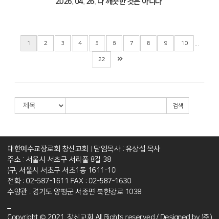
2026. 04. 26. 다 깨끗한 것은 아니다
...
1
2
3
4
5
6
7
8
9
10
22
검색
대한예수교장로회 창신교회
담임목사 : 유상섭 목사
|
주소 : 서울시 서초구 서리풀 8길 38
(구, 서울시 서초구 서초1동 1611-10
전화 : 02-587-1611
FAX : 02-587-1630
수양관 : 경기도 양평군 서종면 북한강로 1038
Copyright © 2021. 창신교회 All Rights reserved./ Designed by
(주)