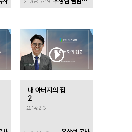
목사
유상섭 담임목사
2026-07-19
내 아버지의 집
2
요 14:2-3
목사
유상섭 목사