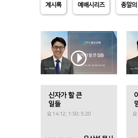
계시록
예배시리즈
종말의
신자가 할 큰
일들
요 14:12; 1:50; 5:20
요 