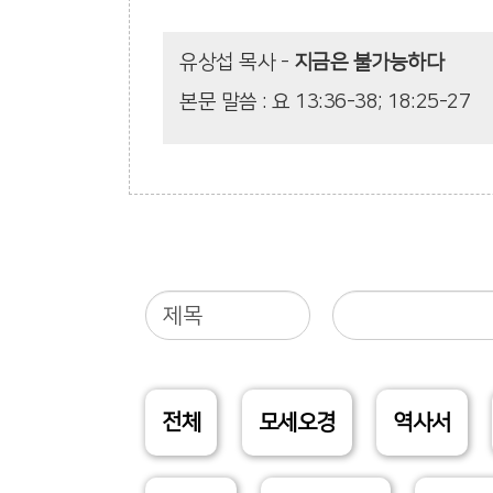
유상섭 목사
-
지금은 불가능하다
본문 말씀 : 요 13:36-38; 18:25-27
전체
모세오경
역사서