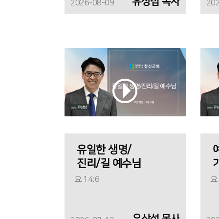
유상섭 목사
2026-08-09
20
유일한 생명/
진리/길 예수님
요 14:6
요 
유상섭 목사