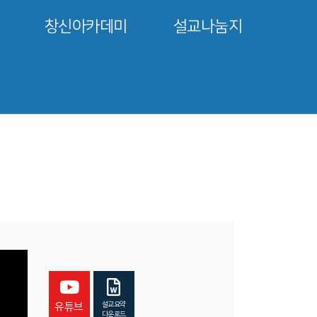
창신아카데미
설교나눔지
설교요약
유튜브
다운로드