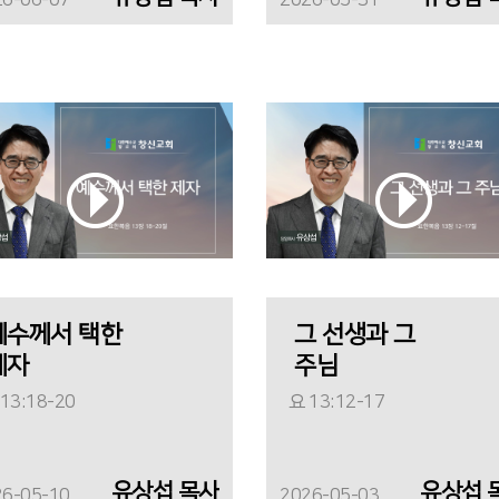
26-06-07
2026-05-31
예수께서 택한
그 선생과 그
제자
주님
13:18-20
요 13:12-17
유상섭 목사
유상섭 
26-05-10
2026-05-03