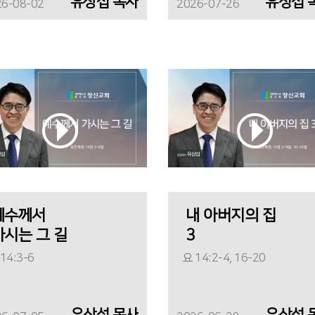
유상섭 목사
유싱섭 
26-08-02
2026-07-26
예수께서
내 아버지의 집
가시는 그 길
3
14:3-6
요 14:2-4, 16-20
유상섭 목사
유상섭 