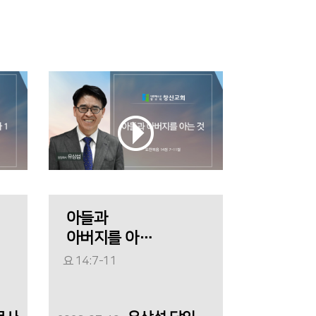
아들과
아버지를 아는
것
요 14:7-11