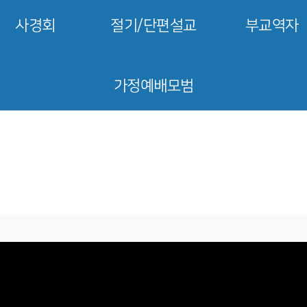
사경회
절기/단편설교
부교역자
가정예배모범