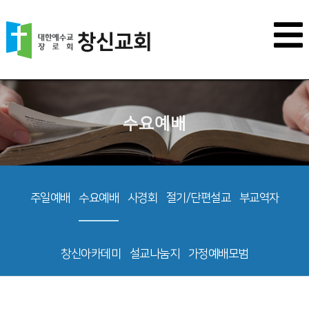
수요예배
주일예배
수요예배
사경회
절기/단편설교
부교역자
창신아카데미
설교나눔지
가정예배모범