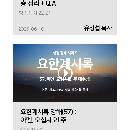
총 정리 + Q.A
창 1:1; 계 22:21
유상섭 목사
2026-06-10
요한계시록 강해(57) :
아멘, 오십시오! 주
예수님!
계 22:16-21