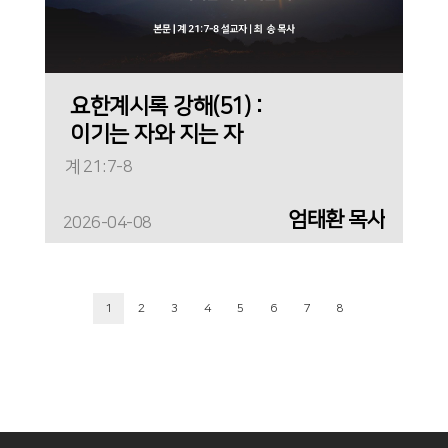
요한계시록 강해(51) :
이기는 자와 지는 자
계 21:7-8
엄태환 목사
2026-04-08
1
2
3
4
5
6
7
8