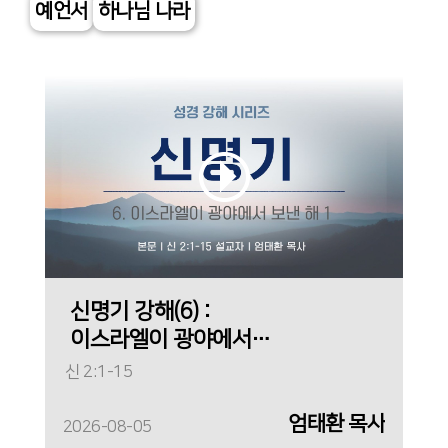
예언서
하나님 나라
신명기 강해(6) :
이스라엘이 광야에서
보낸 해 1
신 2:1-15
엄태환 목사
2026-08-05