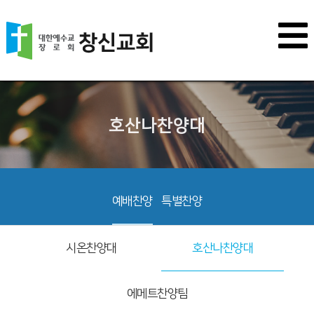
호산나찬양대
예배찬양
특별찬양
시온찬양대
호산나찬양대
에메트찬양팀