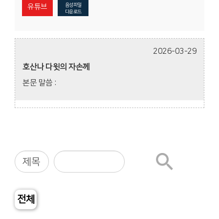
음성파일
유튜브
다운로드
2026-03-29
호산나 다윗의 자손께
본문 말씀 :
전체