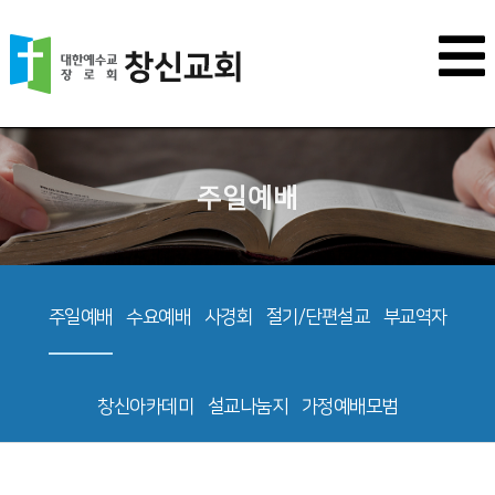
주일예배
주일예배
수요예배
사경회
절기/단편설교
부교역자
창신아카데미
설교나눔지
가정예배모범