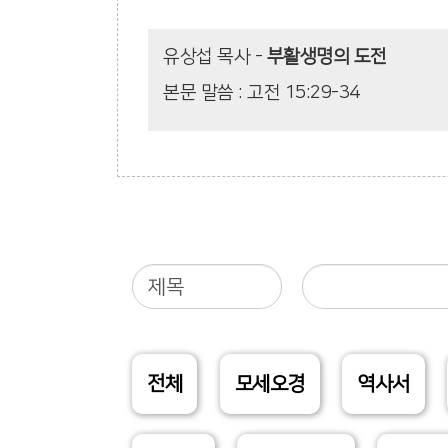
유상섭 목사
-
부활생명의 도전
본문 말씀 : 고전 15:29-34
전체
모세오경
역사서