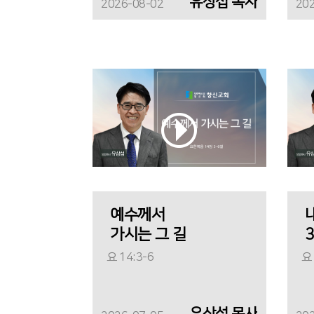
유상섭 목사
2026-08-02
20
예수께서
가시는 그 길
3
요 14:3-6
요 
유상섭 목사