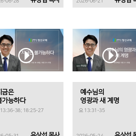
26-06-28
2026-06-21
지금은
예수님의
불가능하다
영광과 새 계명
13:36-38; 18:25-27
요 13:31-35
유상섭 목사
유상섭 