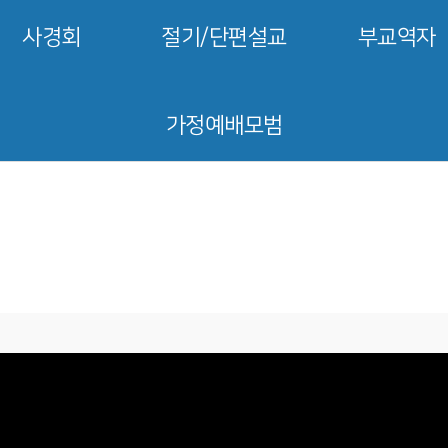
사경회
절기/단편설교
부교역자
가정예배모범