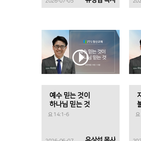
2026-07-05
20
예수 믿는 것이
하나님 믿는 것
요 14:1-6
요 
유상섭 목사