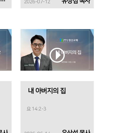
유상섭 담임목사
유상섭 목사
2026-07-12
내 아버지의 집
요 14:2-3
목사
유상섭 목사