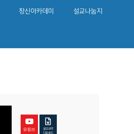
창신아카데미
설교나눔지
설교요약
유튜브
다운로드