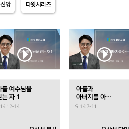
 신앙
다윗시리즈
아들 예수님을
아들과
믿는 자 1
아버지를 아는
것
14:12-14
요 14:7-11