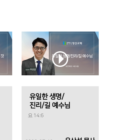
유일한 생명/
진리/길 예수님
요 14:6