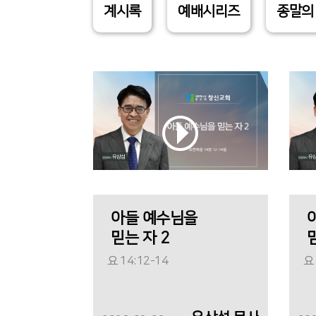
계시록
예배시리즈
종말의
아들 예수님을
믿는 자 2
요 14:12-14
요 