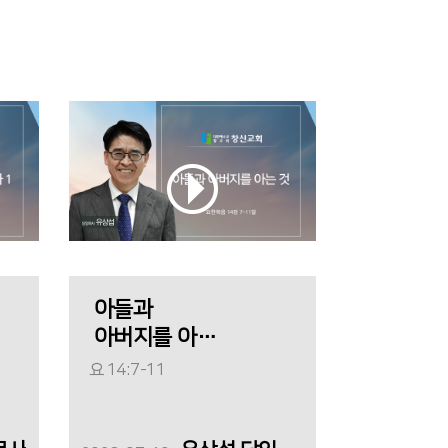
아들과
아버지를 아는
것
요 14:7-11