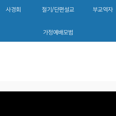
사경회
절기/단편설교
부교역자
가정예배모범