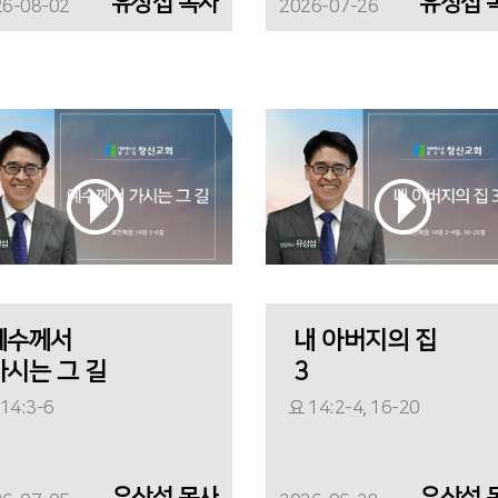
유상섭 목사
유싱섭 
26-08-02
2026-07-26
예수께서
내 아버지의 집
가시는 그 길
3
14:3-6
요 14:2-4, 16-20
유상섭 목사
유상섭 