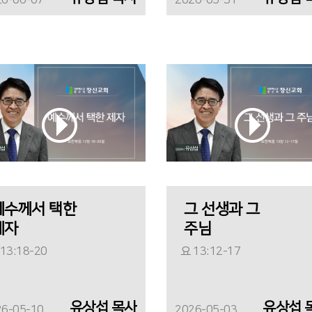
26-06-07
2026-05-31
예수께서 택한
그 선생과 그
제자
주님
13:18-20
요 13:12-17
유상섭 목사
유상섭 
26-05-10
2026-05-03