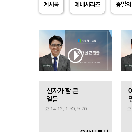
계시록
예배시리즈
종말의
신자가 할 큰
일들
요 14:12; 1:50; 5:20
요 