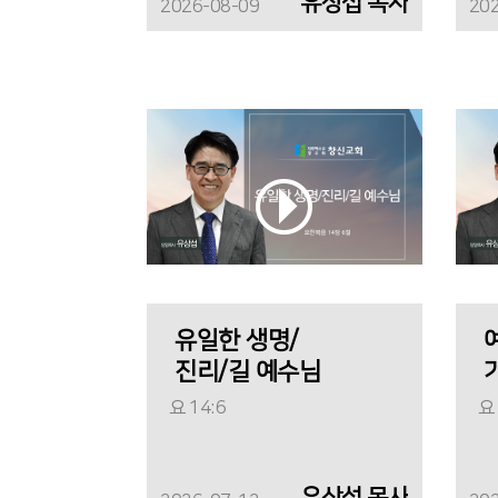
유상섭 목사
2026-08-09
20
유일한 생명/
진리/길 예수님
요 14:6
요 
유상섭 목사