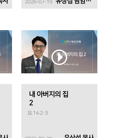
목사
유상섭 담임목사
2026-07-19
내 아버지의 집
2
요 14:2-3
목사
유상섭 목사