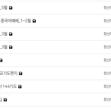
_5월
창신
 중국어예배_1~2월
창신
_3월
창신
_3월
창신
창신
월 선교기도편지
창신
이 144기도
창신
지
창신