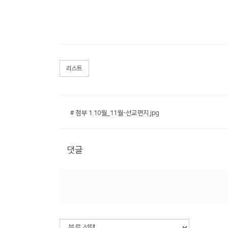
리스트
# 첨부 1.10월_11월-선교편지.jpg
댓글