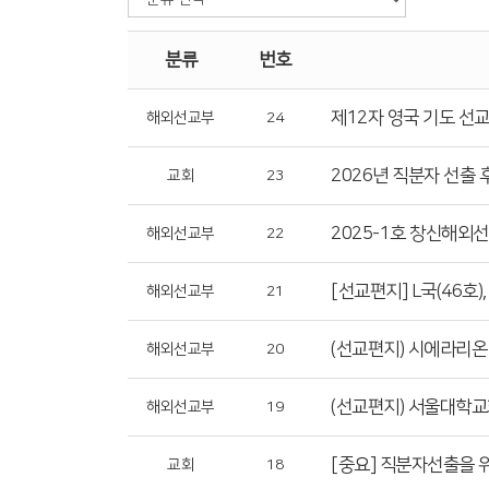
분류
번호
제12자 영국 기도 선
해외선교부
24
2026년 직분자 선출 
교회
23
2025-1호 창신해외
해외선교부
22
[선교편지] L국(46호
해외선교부
21
(선교편지) 시에라리온 _
해외선교부
20
(선교편지) 서울대학교
해외선교부
19
[중요] 직분자선출을 
교회
18