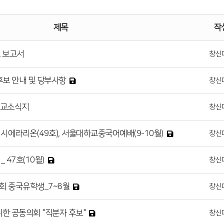
제목
작
교 보고서
창신
후보 안내 및 당부사항
창신
선교소식지
창신
), 시에라리온(49호), 서울대하교중국어예배(9-10월)
창신
 47호(10월)
창신
회 중국유학생_7~8월
창신
위한 공동의회 "직분자 후보"
창신