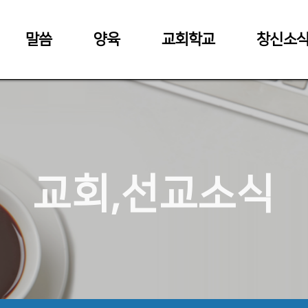
말씀
양육
교회학교
창신소
교회,선교소식