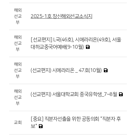
해외
2025-1호 창신해외선교소식지
선교
부
해외
[선교편지] L국(46호), 시에라리온(49호), 서울
선교
대하교중국어예배(9-10월)
부
해외
(선교편지) 시에라리온 _ 47호(10월)
선교
부
해외
(선교편지) 서울대학교회 중국유학생_7~8월
선교
부
[중요] 직분자선출을 위한 공동의회 "직분자 후
교회
보"