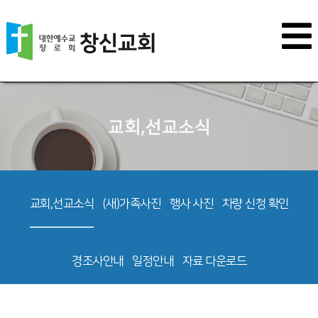
교회,선교소식
교회,선교소식
(새)가족사진
행사 사진
차량 신청 확인
경조사안내
일정안내
자료 다운로드