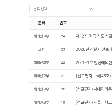
분류
번호
제12자 영국 기도 선
해외선교부
24
2026년 직분자 선출 
교회
23
2025-1호 창신해외
해외선교부
22
[선교편지] L국(46호
해외선교부
21
(선교편지) 시에라리온 _
해외선교부
20
(선교편지) 서울대학교
해외선교부
19