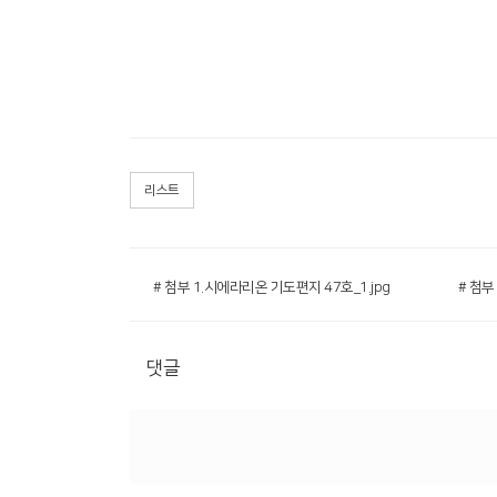
리스트
# 첨부 1.시에라리온 기도편지 47호_1.jpg
# 첨부
댓글