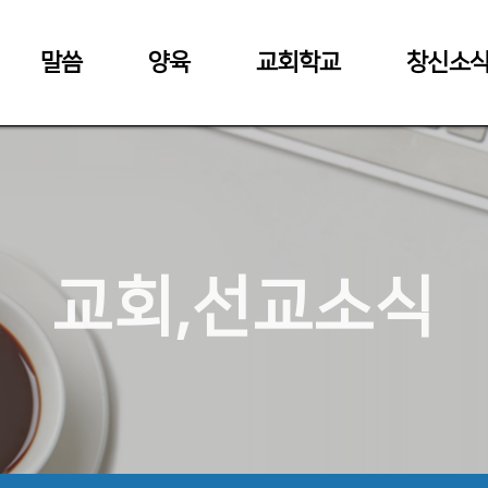
말씀
양육
교회학교
창신소
교회,선교소식