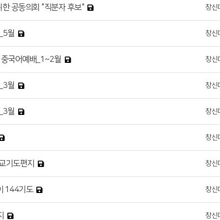
위한 공동의회 "직분자 후보"
창신
_5월
창신
 중국어예배_1~2월
창신
_3월
창신
_3월
창신
창신
월 선교기도편지
창신
이 144기도
창신
지
창신