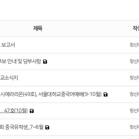
제목
작
교 보고서
창신
후보 안내 및 당부사항
창신
선교소식지
창신
), 시에라리온(49호), 서울대하교중국어예배(9-10월)
창신
 47호(10월)
창신
회 중국유학생_7~8월
창신