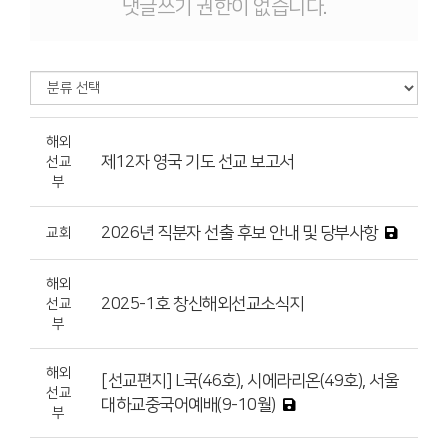
댓글쓰기 권한이 없습니다.
해외
제12자 영국 기도 선교 보고서
선교
부
2026년 직분자 선출 후보 안내 및 당부사항
교회
해외
2025-1호 창신해외선교소식지
선교
부
해외
[선교편지] L국(46호), 시에라리온(49호), 서울
선교
대하교중국어예배(9-10월)
부