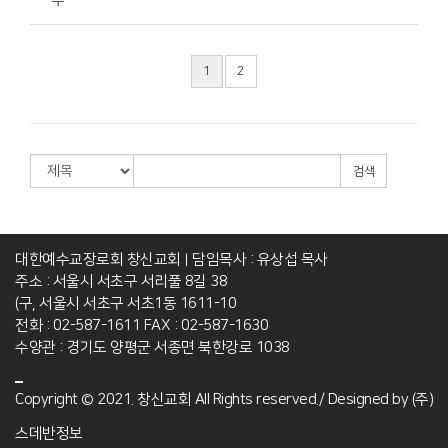
1
2
검색
대한예수교장로회 창신교회
담임목사 : 유상섭 목사
|
주소 : 서울시 서초구 서리풀 8길 38
(구, 서울시 서초구 서초1동 1611-10
전화 : 02-587-1611
FAX : 02-587-1630
수양관 : 경기도 양평군 서종면 북한강로 1038
Copyright © 2021. 창신교회 All Rights reserved./ Designed by
(주)
스데반정보