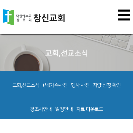
교회,선교소식
교회,선교소식
(새)가족사진
행사 사진
차량 신청 확인
경조사안내
일정안내
자료 다운로드