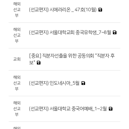
해외
(선교편지) 시에라리온 _ 47호(10월)
선교
부
해외
(선교편지) 서울대학교회 중국유학생_7~8월
선교
부
[중요] 직분자선출을 위한 공동의회 "직분자 후
교회
보"
해외
(선교편지) 인도네시아_5월
선교
부
해외
(선교편지) 서울대학교 중국어예배_1~2월
선교
부
해외