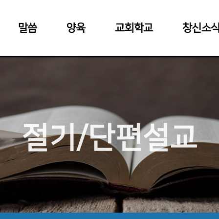
말씀
양육
교회학교
창신소
절기/단편설교