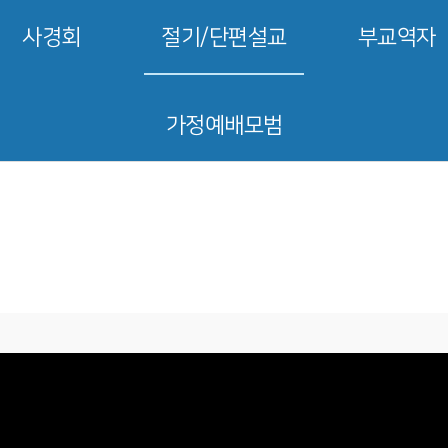
사경회
절기/단편설교
부교역자
가정예배모범