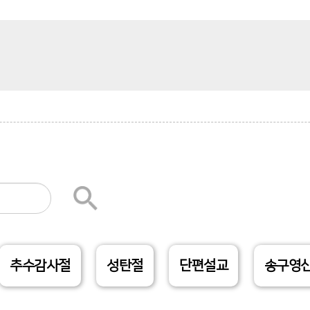
추수감사절
성탄절
단편설교
송구영