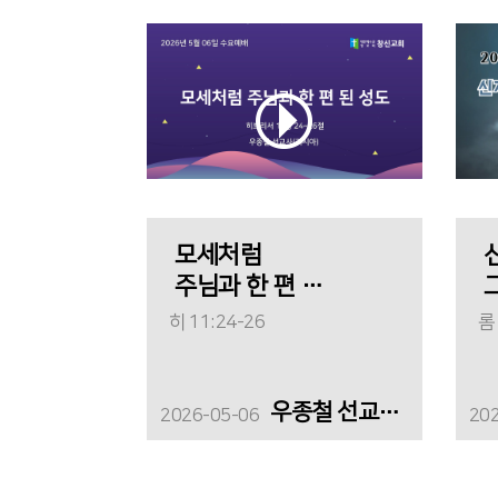
모세처럼
주님과 한 편 된
성도
히 11:24-26
롬 
우종철 선교사(러시아)
2026-05-06
20