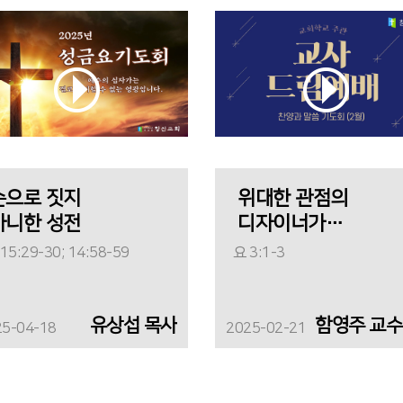
손으로 짓지
위대한 관점의
아니한 성전
디자이너가
되라
15:29-30; 14:58-59
요 3:1-3
유상섭 목사
25-04-18
2025-02-21