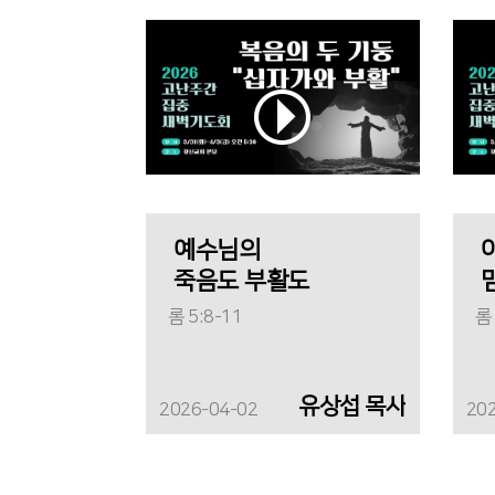
예수님의
죽음도 부활도
롬 5:8-11
롬 
유상섭 목사
2026-04-02
20