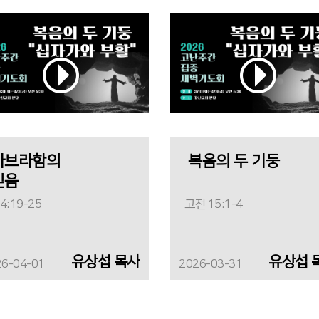
아브라함의
복음의 두 기둥
믿음
4:19-25
고전 15:1-4
유상섭 목사
유상섭 
26-04-01
2026-03-31