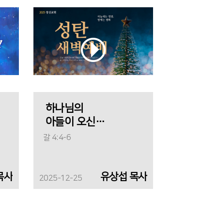
하나님의
아들이 오신
목적
갈 4:4-6
목사
유상섭 목사
2025-12-25