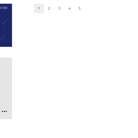
1
2
3
4
5
함영주 교수 (기독교교육)