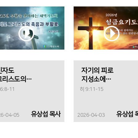
신자도
자기의 피로
그리스도의
지성소에
죽음과 부활로
들어가신
6:8-11
히 9:11-15
그리스도
유상섭 목사
유상섭 
26-04-05
2026-04-03