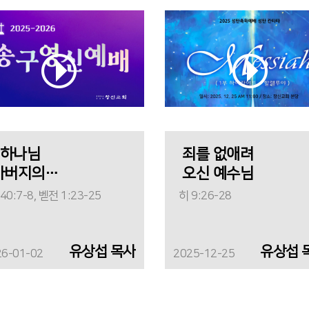
" 하나님
죄를 없애려
아버지의
오신 예수님
말씀이면 "
40:7-8, 벧전 1:23-25
히 9:26-28
유상섭 목사
유상섭 
26-01-02
2025-12-25