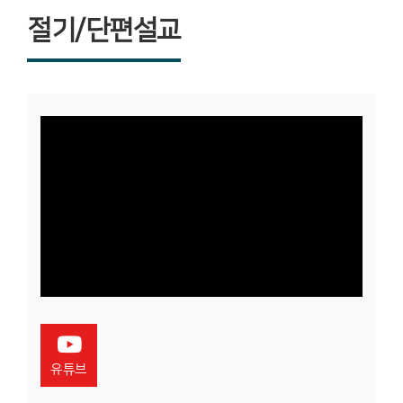
절기/단편설교
유튜브