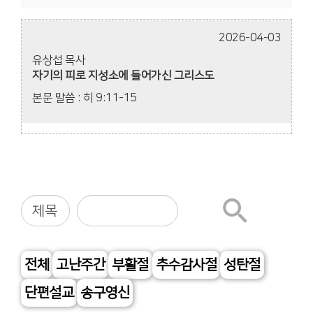
2026-04-03
유상섭 목사
자기의 피로 지성소에 들어가신 그리스도
본문 말씀 : 히 9:11-15
전체
고난주간
부활절
추수감사절
성탄절
단편설교
송구영신