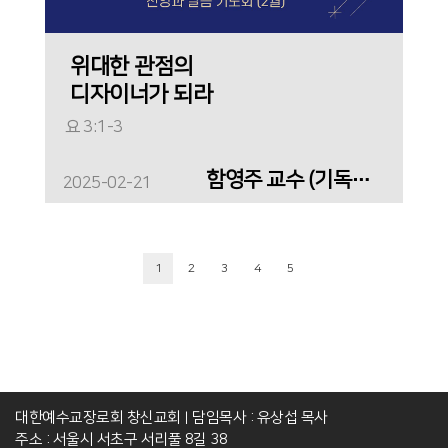
위대한 관점의
디자이너가 되라
요 3:1-3
함영주 교수 (기독교교육)
2025-02-21
1
2
3
4
5
대한예수교장로회 창신교회
담임목사 : 유상섭 목사
|
주소 : 서울시 서초구 서리풀 8길 38