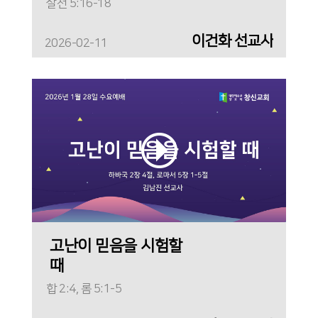
살전 5:16-18
이건화 선교사
2026-02-11
고난이 믿음을 시험할
때
합 2:4, 롬 5:1-5