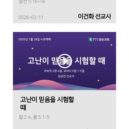
살전 5:16-18
이건화 선교사
2026-02-11
고난이 믿음을 시험할
때
합 2:4, 롬 5:1-5