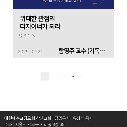
위대한 관점의
디자이너가 되라
요 3:1-3
함영주 교수 (기독교교육)
2025-02-21
1
2
3
4
5
대한예수교장로회 창신교회
담임목사 : 유상섭 목사
|
주소 : 서울시 서초구 서리풀 8길 38