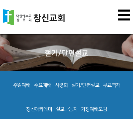
절기/단편설교
주일예배
수요예배
사경회
절기/단편설교
부교역자
창신아카데미
설교나눔지
가정예배모범