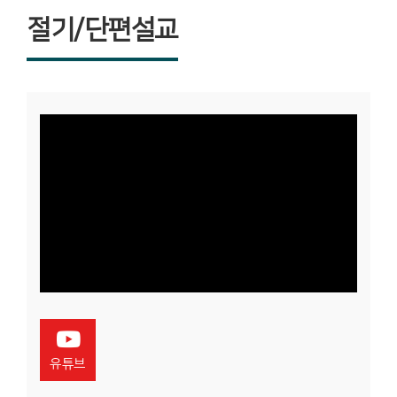
절기/단편설교
유튜브