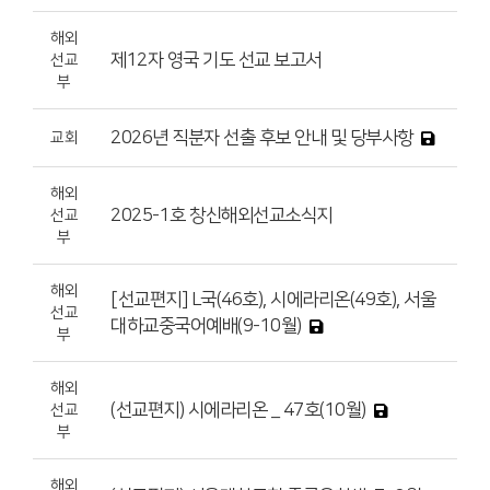
해외
제12자 영국 기도 선교 보고서
선교
부
2026년 직분자 선출 후보 안내 및 당부사항
교회
해외
2025-1호 창신해외선교소식지
선교
부
해외
[선교편지] L국(46호), 시에라리온(49호), 서울
선교
대하교중국어예배(9-10월)
부
해외
(선교편지) 시에라리온 _ 47호(10월)
선교
부
해외