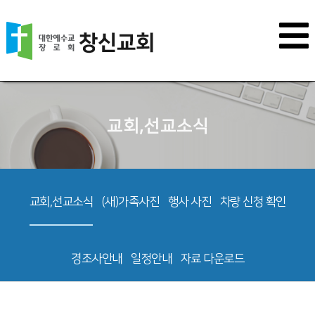
교회,선교소식
교회,선교소식
(새)가족사진
행사 사진
차량 신청 확인
경조사안내
일정안내
자료 다운로드