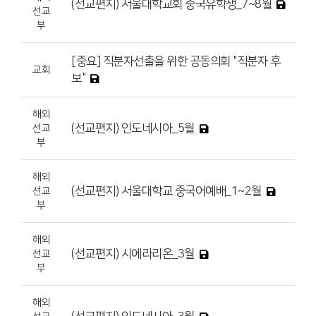
(선교편지) 서울대학교회 중국유학생_7~8월
선교
부
[중요] 직분자선출을 위한 공동의회 "직분자 후
교회
보"
해외
(선교편지) 인도네시아_5월
선교
부
해외
(선교편지) 서울대학교 중국어예배_1~2월
선교
부
해외
(선교편지) 시에라리온_3월
선교
부
해외