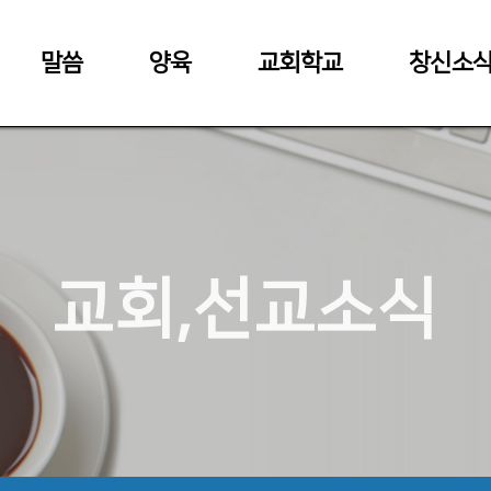
말씀
양육
교회학교
창신소
교회,선교소식