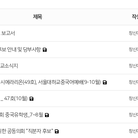
제목
작
교 보고서
창신
후보 안내 및 당부사항
창신
선교소식지
창신
), 시에라리온(49호), 서울대하교중국어예배(9-10월)
창신
 47호(10월)
창신
회 중국유학생_7~8월
창신
위한 공동의회 "직분자 후보"
창신