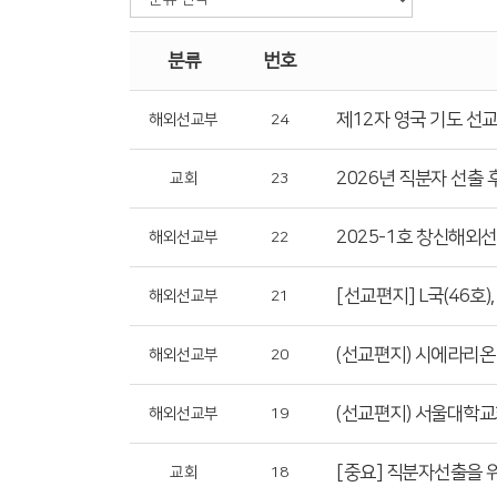
분류
번호
제12자 영국 기도 선
해외선교부
24
2026년 직분자 선출 
교회
23
2025-1호 창신해외
해외선교부
22
[선교편지] L국(46호
해외선교부
21
(선교편지) 시에라리온 _
해외선교부
20
(선교편지) 서울대학교
해외선교부
19
[중요] 직분자선출을 
교회
18