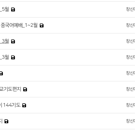
_5월
창신
 중국어예배_1~2월
창신
_3월
창신
_3월
창신
창신
월 선교기도편지
창신
이 144기도
창신
지
창신