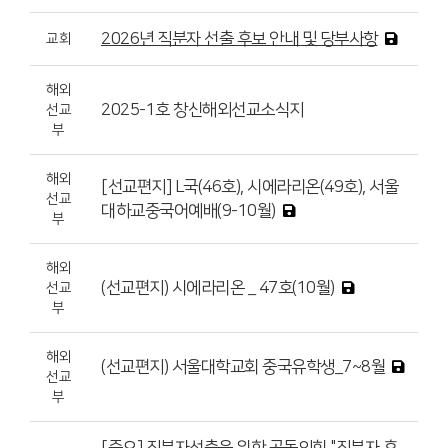
2026년 직분자 선출 후보 안내 및 당부사항
교회
해외
2025-1호 창신해외선교소식지
선교
부
해외
[선교편지] L국(46호), 시에라리온(49호), 서울
선교
대하교중국어예배(9-10월)
부
해외
(선교편지) 시에라리온 _ 47호(10월)
선교
부
해외
(선교편지) 서울대학교회 중국유학생_7~8월
선교
부
[중요] 직분자선출을 위한 공동의회 "직분자 후