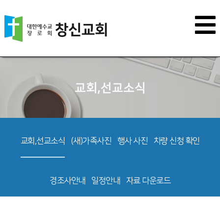
교회,선교소식
교회,선교소식
(새)가족사진
행사 사진
차량 신청 확인
경조사안내
일정안내
자료 다운로드