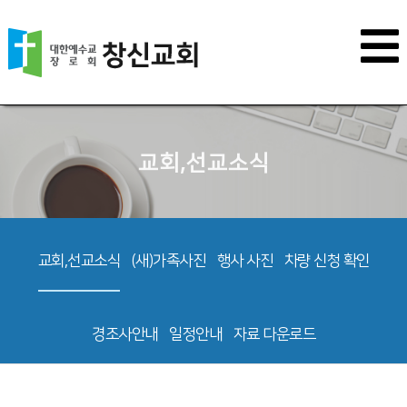
교회,선교소식
교회,선교소식
(새)가족사진
행사 사진
차량 신청 확인
경조사안내
일정안내
자료 다운로드