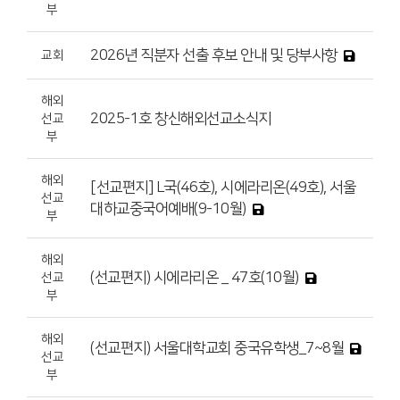
부
2026년 직분자 선출 후보 안내 및 당부사항
교회
해외
2025-1호 창신해외선교소식지
선교
부
해외
[선교편지] L국(46호), 시에라리온(49호), 서울
선교
대하교중국어예배(9-10월)
부
해외
(선교편지) 시에라리온 _ 47호(10월)
선교
부
해외
(선교편지) 서울대학교회 중국유학생_7~8월
선교
부