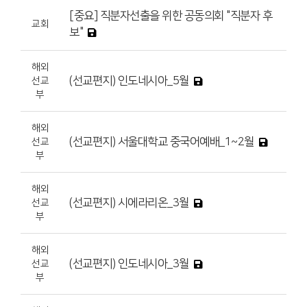
[중요] 직분자선출을 위한 공동의회 "직분자 후
교회
보"
해외
(선교편지) 인도네시아_5월
선교
부
해외
(선교편지) 서울대학교 중국어예배_1~2월
선교
부
해외
(선교편지) 시에라리온_3월
선교
부
해외
(선교편지) 인도네시아_3월
선교
부