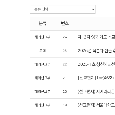
분류
번호
제12자 영국 기도 선
해외선교부
24
2026년 직분자 선출 
교회
23
2025-1호 창신해외
해외선교부
22
[선교편지] L국(46호
해외선교부
21
(선교편지) 시에라리온 _
해외선교부
20
(선교편지) 서울대학교
해외선교부
19