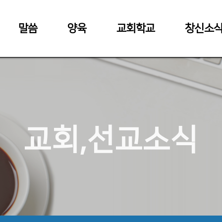
말씀
양육
교회학교
창신소
교회,선교소식