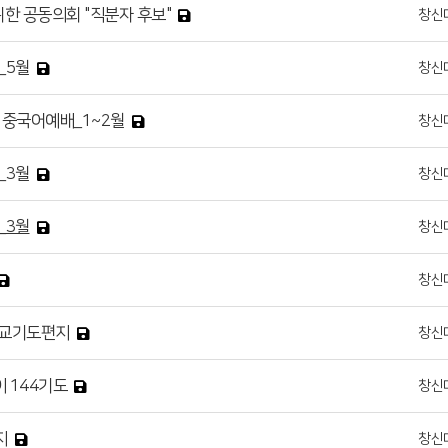
위한 공동의회 "직분자 후보"
창신
_5월
창신
 중국어예배_1~2월
창신
_3월
창신
_3월
창신
창신
월 선교기도편지
창신
이 144기도
창신
지
창신