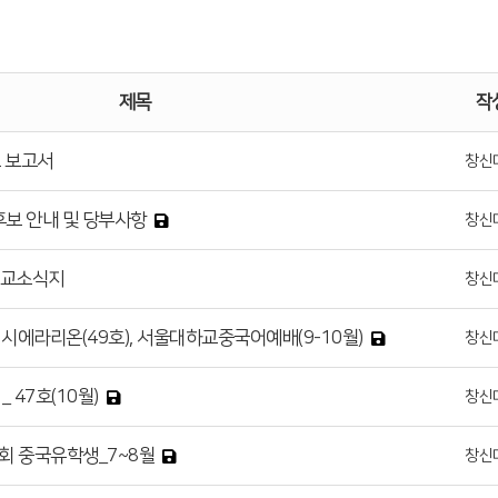
제목
작
교 보고서
창신
후보 안내 및 당부사항
창신
선교소식지
창신
), 시에라리온(49호), 서울대하교중국어예배(9-10월)
창신
 47호(10월)
창신
회 중국유학생_7~8월
창신