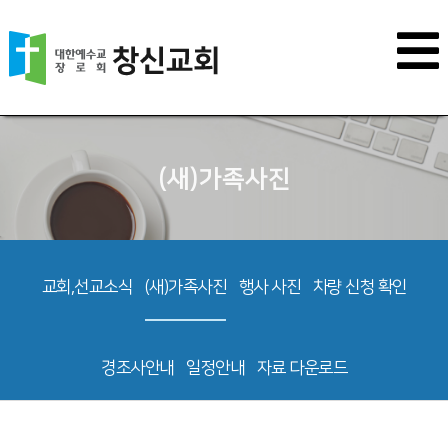
(새)가족사진
교회,선교소식
(새)가족사진
행사 사진
차량 신청 확인
경조사안내
일정안내
자료 다운로드