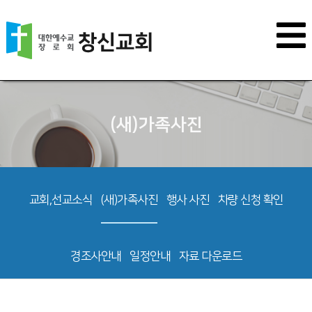
(새)가족사진
교회,선교소식
(새)가족사진
행사 사진
차량 신청 확인
경조사안내
일정안내
자료 다운로드